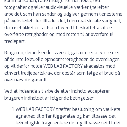
kommunikation, i alle mulige former, tekst, lyd,
fotografier og/eller audiovisuelle værker (herefter
arbejde), som han sender og udgiver gennem tjenesterne
på webstedet, der tillader det, i den maksimale varighed,
der i øjeblikket er fastsat i loven til beskyttelse af de
overførte rettigheder og med retten til at overføre til
tredjepart.
Brugeren, der indsender værket, garanterer at være ejer
af de intellektuelle ejendomsrettigheder, de overdrager,
og vil derfor holde WEB LAB FACTORY skadesløs mod
ethvert tredjepartskrav, der opstår som følge af brud på
ovennævnte garanti.
Ved at indsende sit arbejde eller indhold accepterer
brugeren indholdet af følgende betingelser:
WEB LAB FACTORY træffer beslutning om værkets
egnethed til offentliggørelse og kan tilpasse det
teknologisk, fragmentere det og tilpasse det til det