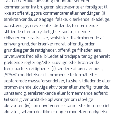
FACTORY er ikke ansvarlig for udtalelser eller
kommentarer fra brugeren, sidstnævnte er forpligtet til
ikke at offentliggøre kommentarer eller handlinger: (i)
ærekrænkende, unøjagtige, falske, krænkende, skadelige,
uanstændige, irreverente, stødende, fornærmende,
stiltiende eller udtrykkeligt seksuelle, truende,
chikanerende, racistiske, sexistiske, diskriminerende af
enhver grund, der krænker moral, offentlig orden,
grundlæggende rettigheder, offentlige friheder, ære,
privatlivets fred eller billedet af tredjeparter og generelt
gældende regler og/eller ulovlige eller krænkende
tredjeparters rettigheder (ii) sendere af uønsket post,
„SPAM“, meddelelser til kommercielle formål eller
uopfordrede masseforsendelser, falske, vildledende eller
promoverende ulovlige aktiviteter eller uhøflig, truende,
uanstændig, ærekrænkende eller fornærmende adfærd;
(iii) som giver praktiske oplysninger om ulovlige
aktiviteter; (iv) som involverer reklame eller kommerciel
aktivitet, selvom der ikke er nogen monetær modydelse;